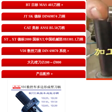
BT 日标 MAS 403刀柄
JT SK 德标 DIN69874 刀柄
CAT 美标 ANSI B5.50刀柄
ST，XT 德标2080 国标XT,中国机械部JB3381.1刀柄
VDI 数控刀座 DIN 69870 系统
大孔镗刀∅200～∅800
产品配件