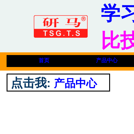
学
比
首页
产品中心
点击我
:
产品中心
J5424 高效快换夹头刀柄
内六角内孔加工工具
山特维克刀柄