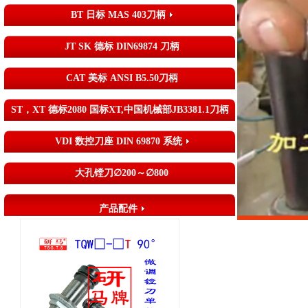
BT 日标 MAS 403刀柄
JT SK 德标 DIN69874 刀柄
CAT 美标 ANSI B5.50刀柄
ST，XT 德标2080 国标XT,中国机械部JB3381.1刀柄
VDI 数控刀座 DIN 69870 系统
大孔镗刀∅200～∅800
产品配件