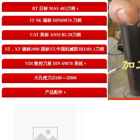
BT 日标 MAS 403刀柄
JT SK 德标 DIN69874 刀柄
CAT 美标 ANSI B5.50刀柄
ST，XT 德标2080 国标XT,中国机械部JB3381.1刀柄
VDI 数控刀座 DIN 69870 系统
大孔镗刀∅200～∅800
产品配件