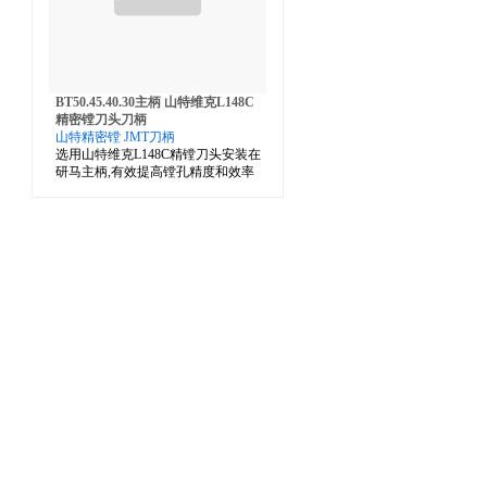
BT50.45.40.30主柄 山特维克L148C
精密镗刀头刀柄
山特精密镗 JMT刀柄
选用山特维克L148C精镗刀头安装在
研马主柄,有效提高镗孔精度和效率