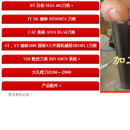
BT 日标 MAS 403刀柄
JT SK 德标 DIN69874 刀柄
CAT 美标 ANSI B5.50刀柄
ST，XT 德标2080 国标XT,中国机械部JB3381.1刀柄
VDI 数控刀座 DIN 69870 系统
大孔镗刀∅200～∅800
产品配件
暂无相关记录！